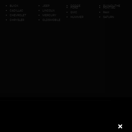
BUICK
JEEP
DODGE
PLYMOUTHE
FORD
PONTIAC
CADILLAC
LINCOLN
GMC
RAM
CHEVROLET
MERCURY
HUMMER
SATURN
CHRYSLER
OLDSMOBILE