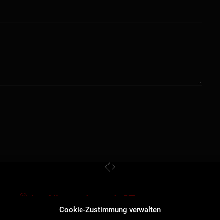
Im Altenschemel 27,
Cookie-Zustimmung verwalten
67435 Neustadt/W