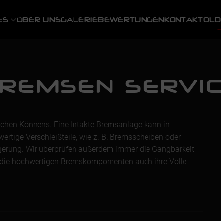
ES
ÜBER UNS
GALERIE
BEWERTUNGEN
KONTAKT
OLD
REMSEN SERVI
ischen Könnens. Eine Intakte Bremsanlage kann in
rtige Verschleißteile, wie z. B. Bremsscheiben oder
gerung. Wir überprüfen außerdem immer die Gangbarkeit
t die hochwertigen Bremskompomenten auch ihre Volle